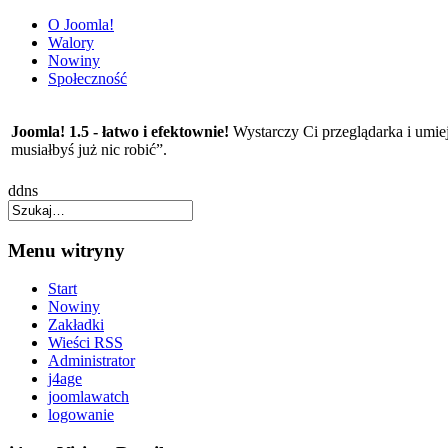
O Joomla!
Walory
Nowiny
Społeczność
Joomla! 1.5 -
łatwo i efektownie!
Wystarczy Ci przeglądarka i umieję
musiałbyś już nic robić”.
ddns
Menu witryny
Start
Nowiny
Zakładki
Wieści RSS
Administrator
j4age
joomlawatch
logowanie